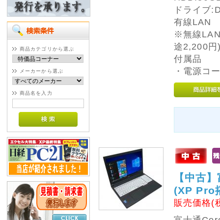
ドライブ:
有線LAN
※無線LA
途2,200円
商品カテゴリから選ぶ
付属品
・電源コ
メーカーから選ぶ
商品名を入力
【中古】富士
(XP Pr
販売価格(