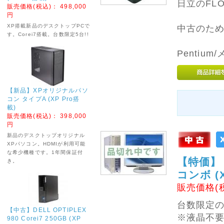
2026年04月10日
日立のFL
販売価格(税込)：
498,000
■■■ ゴ
円
ールデンウィーク休業
XP搭載新品のデスクトップPCで
中古のた
についてのお知らせ
す。Corei7搭載。台数限定5台!!
■■■
Pentium
誠に勝手ながら、ゴー
ルデンウィークの下記
期間を休業させていた
だきます。
【新品】XPオリジナルパソ
・4月25日 (土) ～ 5月
コン タイプA (XP Pro搭
6日 (水)
載)
販売価格(税込)：
398,000
休業中でもホームペー
円
ジからのご注文は受付
新品のデスクトップオリジナル
しております。
XPパソコン。HDMIが利用可能
発送は5月7日 (木) 以
な希少機種です。1年間保証付
降になります。
【特価】【
き。
コンボ (X
お急ぎの場合は、お早
めにご注文いただけれ
販売価格(
ば幸いです。
休業中は電話やメール
台数限定の
での対応、発送業務は
【中古】DELL OPTIPLEX
いたしておりませんの
※液晶不要
980 Corei7 250GB (XP