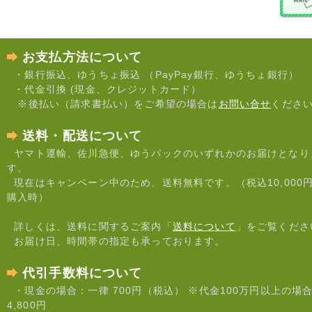
ますが、よろしくお願
いいたします。
2024年04月19日
お支払方法について
■■■ ゴ
・銀行振込、ゆうちょ振込 （PayPay銀行、ゆうちょ銀行）
ールデンウィーク休業
・代金引換 (現金、クレジットカード）
についてのお知らせ
■■■
※後払い（請求書払い）をご希望の場合は
お問い合せ
くださ
誠に勝手ながら、ゴー
送料・配送について
ルデンウィークの下記
期間を休業させていた
ヤマト運輸、佐川急便、ゆうパックのいずれかのお届けとなり
だきます。
す。
現在はキャンペーン中のため、送料無料です。（税込10,000
・4月27日 (土) ～ 5月
6日 (月)
購入時）
休業中でもホームペー
詳しくは、送料に関するご案内「
送料について
」をご覧くださ
ジからのご注文は受付
お届け日、時間帯の指定も承っております。
しております。
発送は5月7日(火)以降
になります。
代引手数料について
・現金の場合：一律 700円（税込） ※代金100万円以上の場
お急ぎの場合は、お早
めにご注文いただけれ
4,800円