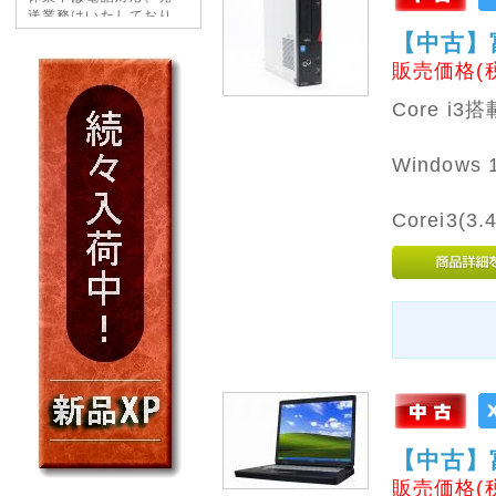
送業務はいたしており
ませんので、あらかじ
【中古】富士
めご了承ください。
販売価格(
ご不便をおかけいたし
Core 
ますが、よろしくお願
いいたします。
Windows 
2026年07月15日
新品デスクトップパソ
Corei3(3
コンに新機種を追加し
ました。(タイプD)
標準で Core i7 を搭載
した、高性能 XP パソ
コンです。
RS232C(シリアルポ
ート)も付いていま
す。
台数限定ですのでお早
めにご検討ください。
2026年05月06日
【中古】富士
--
販売価格(
---------- 店休のお知