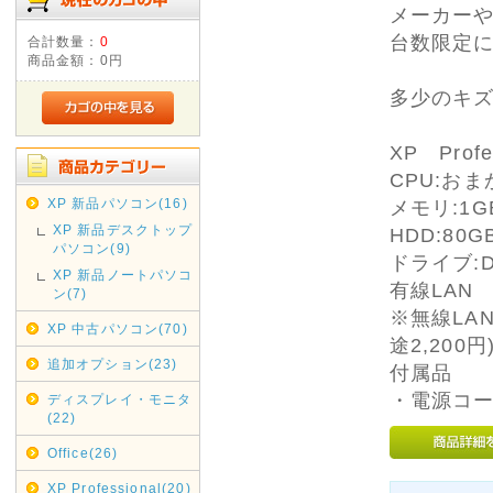
メーカー
台数限定
合計数量：
0
商品金額：
0円
多少のキ
XP Profes
CPU:おま
XP 新品パソコン(16)
メモリ:1
XP 新品デスクトップ
HDD:80
パソコン(9)
ドライブ:D
XP 新品ノートパソコ
有線LAN
ン(7)
※無線LA
XP 中古パソコン(70)
途2,200円
追加オプション(23)
付属品
・電源コー
ディスプレイ・モニタ
(22)
Office(26)
XP Professional(20)