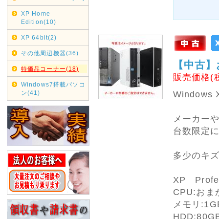
XP Home
Edition(10)
XP 64bit(2)
その他周辺機器(36)
【中古】
特価品コーナー(18)
販売価格(
Windows7搭載パソコ
ン(41)
Windo
メーカー
台数限定
多少のキ
XP Profes
CPU:おま
メモリ:1
HDD:80