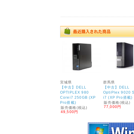
誠に勝手ながら、年末
年始の下記期間を休業
させていただきます。
・12月27日(金)～1月
5日(日)
※休業中でも、ホーム
ページからのご注文は
常時受付しております
※発送業務は1月6日
(月)からとなります。
お急ぎの場合は、お早
めにご注文いただけれ
ば幸いです。
宮城県
群馬県
休業中は電話対応、発
【中古】DELL
【中古】DELL
送業務、メールのご返
OPTIPLEX 980
OptiPlex 9020 
信はいたしておりませ
Corei7 250GB (XP
i7 (XP Pro搭載)
んので
Pro搭載)
販売価格(税込)
あらかじめご了承くだ
77,000円
販売価格(税込)
さい。
49,500円
ご不便をおかけいたし
ますが、よろしくお願
いいたします。