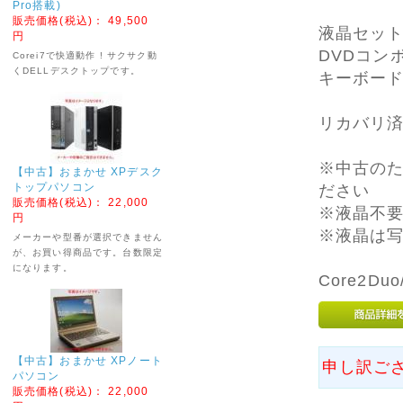
で
Pro搭載)
あらかじめご了承くだ
販売価格(税込)：
49,500
液晶セット
さい。
円
DVDコン
Corei7で快適動作 ! サクサク動
ご不便をおかけいたし
くDELLデスクトップです。
キーボー
ますが、よろしくお願
いいたします。
リカバリ
2026年01月31日
XP新品パソコンに多
くのご注文をいただい
※中古の
【中古】おまかせ XPデスク
ており、
トップパソコン
ださい
納期の遅れなどご迷惑
販売価格(税込)：
22,000
※液晶不要
をおかけしておりま
円
す。
※液晶は
メーカーや型番が選択できません
誠に申し訳ございませ
が、お買い得商品です。台数限定
ん。
になります。
Core2Du
今後、価格は上昇して
いく可能性が高い状況
です。
ぜひ、早い段階でご検
討いただくことをお勧
【中古】おまかせ XPノート
めいたします。
申し訳ご
パソコン
販売価格(税込)：
22,000
2026年01月06日