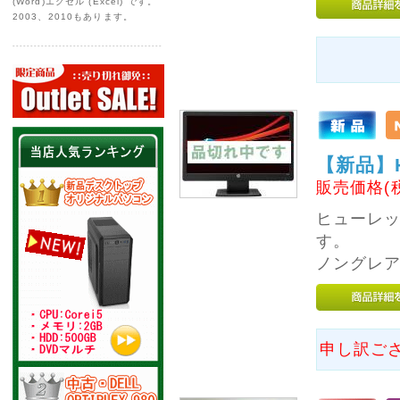
ていただきます。
(Word)エクセル (Excel) です。
2003、2010もあります。
・10月6日 (月) ～ 10
月10日 (金)
※店休中でもホームペ
ージからのご注文は受
付しております。
※発送業務は14日 (火)
からとなります。
お急ぎの場合は、お早
【新品】H
めにご注文いただけれ
ば幸いです。
販売価格(
店休中は電話対応や発
送業務はいたしており
ヒューレッ
ませんので、あらかじ
す。
めご了承ください。
ノングレア
ご不便をおかけいたし
ますが、よろしくお願
いいたします。
2025年07月24日
申し訳ご
--
---------- お盆休業の
お知らせ ------------