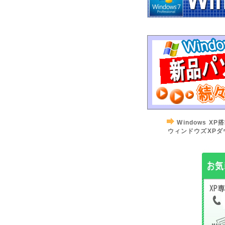
2024年08月02日
--
---------- お盆休業の
お知らせ ------------
お盆の下記期間を休業
させていただきます。
・8月13日(火) ～ 8月
16日 (金)
※休業中でもホームペ
ージからのご注文は受
付しております。
Windows 
※発送業務は19日(月)
ウィンドウズXPダ
からとなります。
お急ぎの場合は、お早
めにご注文いただけれ
ば幸いです。
休業中は電話対応、発
送業務はいたしており
ませんので、あらかじ
めご了承ください。
ご不便をおかけいたし