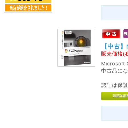
いましたら、お気軽に
お問い合わせくださ
い。
お問い合わせフォーム
からメーカー・型番な
どいただければ
ご要望機種をお探しい
たします。
【中古】Mic
→ お問い合わせはコ
チラ
販売価格(
Microsoft
2025年04月19日
中古品に
■■■ ゴ
ールデンウィーク休業
についてのお知らせ
認証は保
■■■
誠に勝手ながら、ゴー
ルデンウィークの下記
期間を休業させていた
だきます。
・4月26日 (土) ～ 5月
6日 (火)