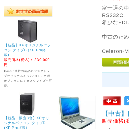
らせ ------------
富士通の中
RS232
下記期間を店休とさせ
ていただきます。
希少なFD
・5月13日 (水) ～ 5月
15日 (金)
中古のた
※店休中でもホームペ
ージからのご注文は受
【新品】XPオリジナルパソ
付しております。
コン タイプB (XP Pro搭
Celeron
※発送業務は18日 (月)
載)
からとなります。
販売価格(税込)：
330,000
円
お急ぎの場合は、お早
Corei5搭載の新品のデスクトッ
めにご注文いただけれ
プオリジナルXPパソコン。各種
ば幸いです。
オプションにてカスタマイズも可
店休中は電話対応や発
能。
送業務はいたしており
ませんので、あらかじ
めご了承ください。
ご不便をおかけいたし
【中古】日
ますが、よろしくお願
いいたします。
【新品・限定3台】XPオリ
販売価格(
ジナルパソコン タイプD
(XP Pro搭載)