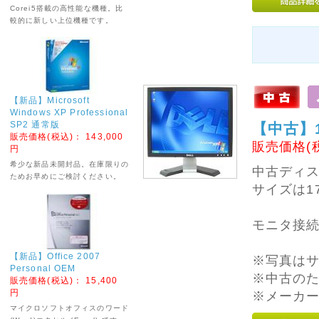
ページからのご注文は
Corei5搭載の高性能な機種。比
常時受付しております
較的に新しい上位機種です。
※発送業務は1月6日
(火)からとなります。
お急ぎの場合は、お早
めにご注文いただけれ
ば幸いです。
【新品】Microsoft
休業中は電話対応、発
Windows XP Professional
送業務、メールのご返
SP2 通常版
【中古】
信はいたしておりませ
販売価格(税込)：
143,000
んので
販売価格(
円
あらかじめご了承くだ
希少な新品未開封品。在庫限りの
さい。
中古ディ
ためお早めにご検討ください。
サイズは1
ご不便をおかけいたし
ますが、よろしくお願
いいたします。
モニタ接
2025年09月22日
【新品】Office 2007
※写真は
--
Personal OEM
---------- 店休のお知
※中古の
販売価格(税込)：
15,400
らせ ------------
円
※メーカ
下記期間を店休とさせ
マイクロソフトオフィスのワード