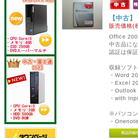
お盆の下記期間を休業
させていただきます。
【中古】 Of
・8月12日(火) ～ 8月
販売価格(
15日 (金)
※休業中でもホームペ
Office 2
ージからのご注文は受
中古品に
付しております。
※発送業務は18日(月)
認証は保
からとなります。
お急ぎの場合は、お早
収録ソフ
めにご注文いただけれ
・Word 20
ば幸いです。
休業中は電話対応、発
・Excel 2
送業務はいたしており
・Outlook
ませんので、あらかじ
めご了承ください。
・with Inp
ご不便をおかけいたし
ますが、よろしくお願
※パソコ
いいたします。
・Onenot
2025年05月13日
お探しの中古機種ござ