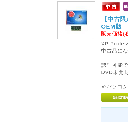
休業中でもホームペー
ジからのご注文は受付
しております。
【中古限定1
発送は5月7日 (水) 以
OEM版
降になります。
販売価格(
お急ぎの場合は、お早
めにご注文いただけれ
XP Prof
ば幸いです。
休業中は電話やメール
中古品に
での対応、発送業務は
いたしておりませんの
認証可能
で
あらかじめご了承くだ
DVD未開
さい。
ご不便をおかけいたし
※パソコ
ますが、よろしくお願
いいたします。
2024年12月09日
★☆★ 年末年始休業
のお知らせ ★☆★