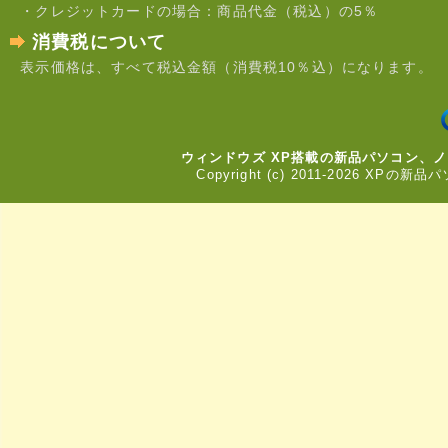
ば幸いです。
・クレジットカードの場合：商品代金（税込）の5％
休業中は電話やメール
での対応、発送業務は
消費税について
いたしておりませんの
表示価格は、すべて税込金額（消費税10％込）になります。
で、あらかじめご了承
ください。
ご不便をおかけいたし
ますが、よろしくお願
いいたします。
ウィンドウズ XP搭載の新品パソコン、
Copyright (c) 2011-2026 XPの新品
2024年03月28日
新品デスクトップパソ
コンのオプションで
PCケースサイズ変更
ができるようになりま
した。
置き場所に困らない小
さなサイズに変更可能
です。
【サイ
ズ】:W338mm×D380
mm×H100mm
オプションから追加い