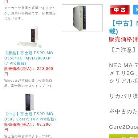
円
おまかせ中古パソコン
メーカーや型番が選択できません
の取り扱いを始めまし
が、お買い得商品です。台数限定
た。
になります。
【中古】NE
メーカーや型番は当店
載)
におまかせになります
ので、お選びいただけ
販売価格(
ませんが
お安くお買い得です。
【ご注意】Wi
【新品】富士通 ESPRIMO
デスクトップ、ノート
D556/RX FMVD2800XP
PCございます。
(7 Pro搭載)
NEC MA-
販売価格(税込)：
253,000
2025年12月08日
メモリ2G
円
シリアルポ
Windows7搭載の希少な新品商
★☆★ 年末年始休業
品。富士通のデスクトップです。
のお知らせ ★☆★
リカバリ
誠に勝手ながら、年末
年始の下記期間を休業
させていただきます。
※中古の
【中古】富士通 ESPRIMO
D583 Corei5 (XP Pro搭載)
・12月25日(木)～1月
販売価格(税込)：
68,200
5日(月)
Core2Du
円
※休業中でも、ホーム
富士通の中古デスクトップPC、