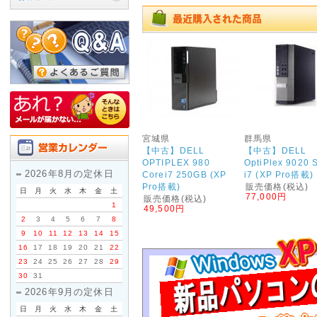
新品デスクトップパソコンに
標準で Core i7 を搭載し
RS232C(シリアルポート)
台数限定ですのでお早めにご
2026年05月06日
------------ 店休
宮城県
群馬県
【中古】DELL
【中古】DELL
下記期間を店休とさせていた
OPTIPLEX 980
OptiPlex 9020 
2026年8月の定休日
Corei7 250GB (XP
i7 (XP Pro搭載)
Pro搭載)
販売価格(税込)
日
月
火
水
木
金
土
・5月13日 (水) ～ 5月15日
77,000円
販売価格(税込)
1
※店休中でもホームページか
49,500円
2
3
4
5
6
7
8
※発送業務は18日 (月) か
9
10
11
12
13
14
15
16
17
18
19
20
21
22
お急ぎの場合は、お早めにご
23
24
25
26
27
28
29
店休中は電話対応や発送業務
30
31
めご了承ください。
2026年9月の定休日
日
月
火
水
木
金
土