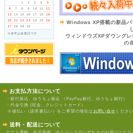
ご不便をおかけいたしますが
1
2
3
4
5
6
7
8
9
10
11
12
13
14
15
16
17
18
19
2026年04月10日
20
21
22
23
24
25
26
Windows XP搭載の新
■■■ ゴールデンウ
27
28
29
30
■■■
※赤字は休業日です
ウィンドウズXPダウングレ
の
誠に勝手ながら、ゴールデン
だきます。
・4月25日 (土) ～ 5月6日 
休業中でもホームページから
発送は5月7日 (木) 以降に
お支払方法について
・銀行振込、ゆうちょ振込 （PayPay銀行、ゆうちょ銀行）
お急ぎの場合は、お早めにご
・代金引換 (現金、クレジットカード）
休業中は電話やメールでの対
※後払い（請求書払い）をご希望の場合は
お問い合せ
くださ
で
あらかじめご了承ください。
送料・配送について
ヤマト運輸、佐川急便、ゆうパックのいずれかのお届けとなり