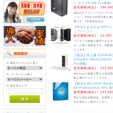
ン タイプA (XP Pro搭載
販売価格(税込)：
398,00
新品のデスクトップオリジナル
ソコン。HDMIが利用可能な希
種です。1年間保証付き。
【中古】おまかせ XPデス
ップパソコン
販売価格(税込)：
22,000
メーカーや型番が選択できませ
が、お買い得商品です。台数限
なります。
【新品】富士通 ESPRIM
D556/RX FMVD2800XP 
商品カテゴリから選ぶ
Pro搭載)
販売価格(税込)：
253,00
Windows7搭載の希少な新品
メーカーから選ぶ
富士通のデスクトップです。
【新品】Microsoft Wind
商品名を入力
XP Professional SP2 
販売価格(税込)：
143,00
希少な新品未開封品。在庫限り
めお早めにご検討ください。