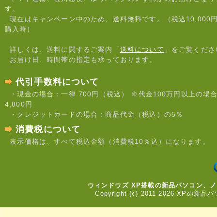
ご不便をおかけいたしますが
す。
現在はキャンペーン中のため、送料無料です。（税込10,000
2026年01月31日
購入時）
XP新品パソコンに多くのご
詳しくは、送料に関するご案内「
送料について
」をご覧くださ
納期の遅れなどご迷惑をおか
お届け日、時間帯の指定も承っております。
誠に申し訳ございません。
代引手数料について
今後、価格は上昇していく可
・現金の場合：一律 700円（税込） ※代金100万円以上の場
ぜひ、早い段階でご検討いた
4,800円
・クレジットカードの場合：商品代金（税込）の5％
2026年01月06日
消費税について
おまかせ中古パソコンの取り
表示価格は、すべて税込金額（消費税10％込）になります。
メーカーや型番は当店におま
ませんが
お安くお買い得です。デスク
ウィンドウズ XP搭載の新品パソコン、
Copyright (c) 2011-2026 XPの新品
2025年12月08日
★☆★ 年末年始休