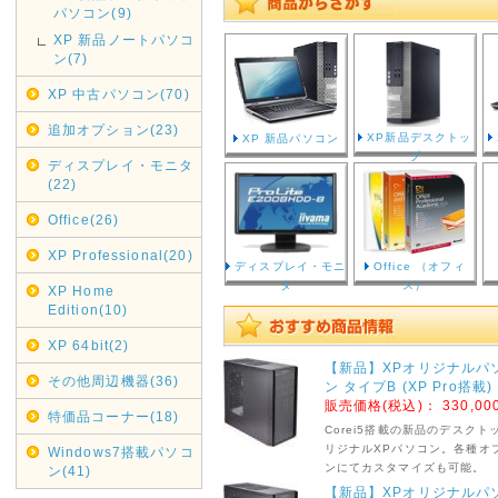
パソコン(9)
XP 新品ノートパソコ
ン(7)
XP 中古パソコン(70)
追加オプション(23)
XP新品デスクトッ
XP 新品パソコン
プ
ディスプレイ・モニタ
(22)
Office(26)
XP Professional(20)
ディスプレイ・モニ
Office （オフィ
タ
ス）
XP Home
Edition(10)
XP 64bit(2)
【新品】XPオリジナルパ
その他周辺機器(36)
ン タイプB (XP Pro搭載
販売価格(税込)：
330,00
特価品コーナー(18)
Corei5搭載の新品のデスクト
リジナルXPパソコン。各種オ
Windows7搭載パソコ
ンにてカスタマイズも可能。
ン(41)
【新品】XPオリジナルパ