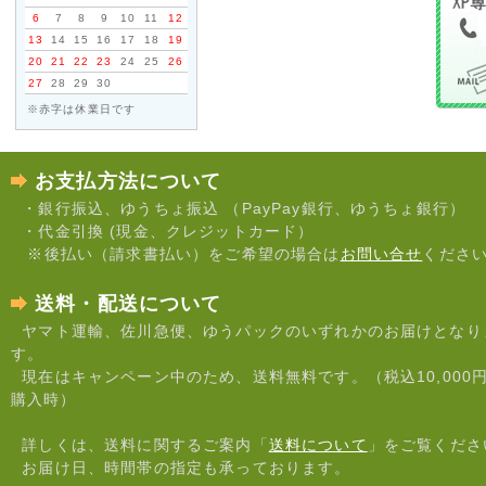
6
7
8
9
10
11
12
13
14
15
16
17
18
19
20
21
22
23
24
25
26
27
28
29
30
※赤字は休業日です
お支払方法について
・銀行振込、ゆうちょ振込 （PayPay銀行、ゆうちょ銀行）
・代金引換 (現金、クレジットカード）
※後払い（請求書払い）をご希望の場合は
お問い合せ
くださ
送料・配送について
ヤマト運輸、佐川急便、ゆうパックのいずれかのお届けとなり
す。
現在はキャンペーン中のため、送料無料です。（税込10,000
購入時）
詳しくは、送料に関するご案内「
送料について
」をご覧くださ
お届け日、時間帯の指定も承っております。