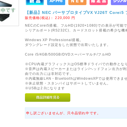
【新品】NEC バーサプロタイプVX VJ26T Corei5 フ
販売価格(税込)：
220,000
円
NECのCorei5搭載、フルHD(1920×1080)での表示が可能
シリアルポート(RS232C)、カードスロット搭載の希少な機
Windows XP Professional搭載。
ダウングレード設定をした状態で出荷いたします。
Core i5/4GB/500GB/DVDスーパーマルチ/フルHD
※CPU内蔵グラフィックスはOS標準ドライバでの動作とな
※音声は内蔵スピーカーまたはライン/ヘッドフォン出力が利
由での出力には非対応です。
※内蔵無線LAN・BluetoothはWindowsXPでは使用できま
※休止状態・スタンバイはサポートしていません。
※USBは2.0になります
申し訳ございませんが、只今品切れ中です。