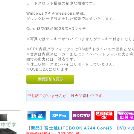
カードスロット搭載の希少な機種です。
Windows XP Professional搭載。
ダウングレード設定をした状態で出荷いたします。
Core i3/2GB/500GB/DVDマルチ
※写真ではテンキーがついていませんがテンキー付きになり
※CPU内蔵グラフィックスはOS標準ドライバでの動作とな
※音声は内蔵スピーカーまたはライン/ヘッドフォン出力が利
由での出力には非対応です。
※休止状態・スタンバイはサポートしていません。
※USBは2.0になります
申し訳ございませんが、只今品切れ中です。
【新品】富士通LIFEBOOK A744 Corei5 DVDマル
販売価格(税込)：
352,000
円