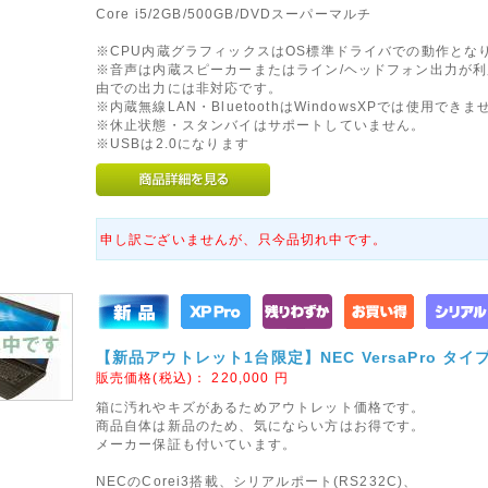
Core i5/2GB/500GB/DVDスーパーマルチ
※CPU内蔵グラフィックスはOS標準ドライバでの動作とな
※音声は内蔵スピーカーまたはライン/ヘッドフォン出力が利
由での出力には非対応です。
※内蔵無線LAN・BluetoothはWindowsXPでは使用できま
※休止状態・スタンバイはサポートしていません。
※USBは2.0になります
申し訳ございませんが、只今品切れ中です。
【新品アウトレット1台限定】NEC VersaPro タイプVX 
販売価格(税込)：
220,000
円
箱に汚れやキズがあるためアウトレット価格です。
商品自体は新品のため、気にならい方はお得です。
メーカー保証も付いています。
NECのCorei3搭載、シリアルポート(RS232C)、