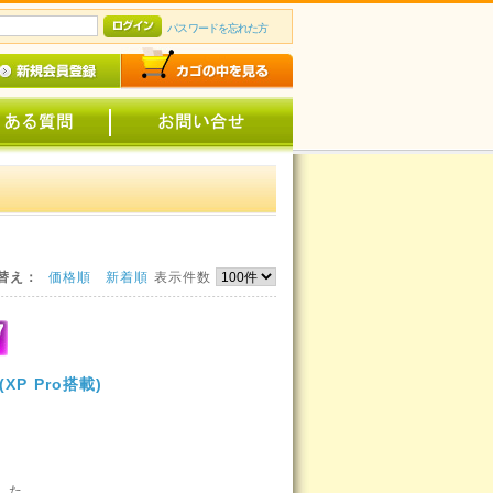
パスワードを忘れた方
替え：
価格順
新着順
表示件数
(XP Pro搭載)
。
した、