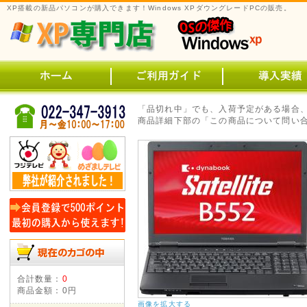
XP搭載の新品パソコンが購入できます！Windows XPダウングレードPCの販売。
「品切れ中」でも、入荷予定がある場合
商品詳細下部の「この商品について問い合
合計数量：
0
商品金額：
0円
画像を拡大する