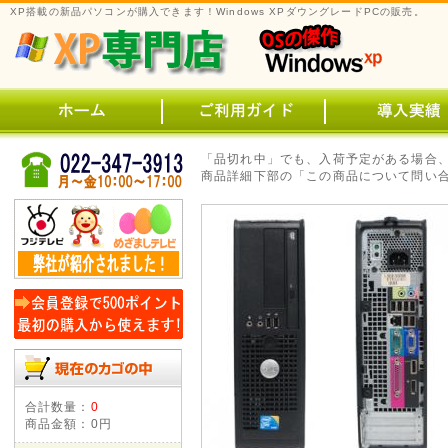
XP搭載の新品パソコンが購入できます！Windows XPダウングレードPCの販売。
「品切れ中」でも、入荷予定がある場合
商品詳細下部の「この商品について問い合
合計数量：
0
商品金額：
0円